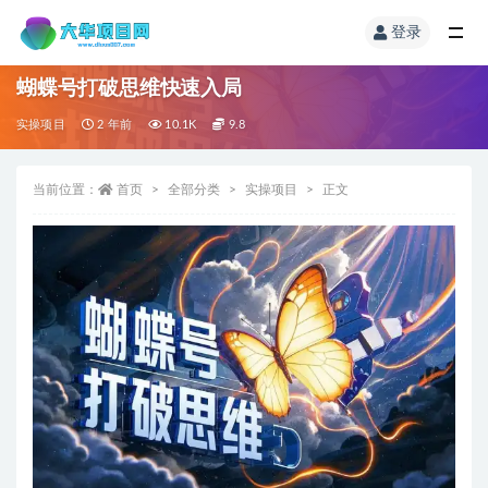
登录
蝴蝶号打破思维快速入局
实操项目
2 年前
10.1K
9.8
当前位置：
首页
全部分类
实操项目
正文