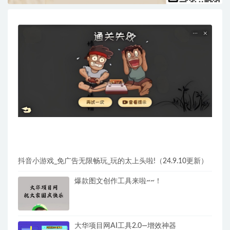
抖音小游戏_免广告无限畅玩_玩的太上头啦!（24.9.10更新）
爆款图文创作工具来啦~~！
大华项目网AI工具2.0—增效神器