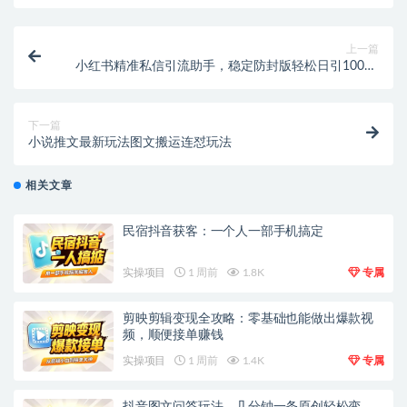
上一篇
小红书精准私信引流助手，稳定防封版轻松日引1000+
【引流助手+使用教程】
下一篇
小说推文最新玩法图文搬运连怼玩法
相关文章
民宿抖音获客：一个人一部手机搞定
实操项目
1 周前
1.8K
专属
剪映剪辑变现全攻略：零基础也能做出爆款视
频，顺便接单赚钱
实操项目
1 周前
1.4K
专属
抖音图文问答玩法，几分钟一条原创轻松变