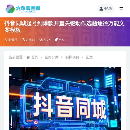
登录
抖音同城起号到爆款开篇关键动作选题途径万能文
案模板
实操项目
2 年前
5.2K
9.8
当前位置：
首页
全部分类
实操项目
正文