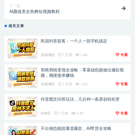
下一篇
AI颜值美女热舞短视频教程
相关文章
民宿抖音获客：一个人一部手机搞定
实操项目
7 天前
1.4K
专属
剪映剪辑变现全攻略：零基础也能做出爆款视
频，顺便接单赚钱
实操项目
7 天前
1.2K
专属
抖音图文问答玩法，几分钟一条原创轻松变
AI专区
7 天前
1.4K
专属
不出镜也能批量造爆款，AI带货全攻略