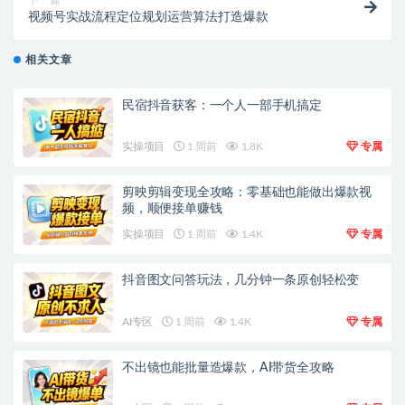
视频号实战流程定位规划运营算法打造爆款
相关文章
民宿抖音获客：一个人一部手机搞定
实操项目
1 周前
1.8K
专属
剪映剪辑变现全攻略：零基础也能做出爆款视
频，顺便接单赚钱
实操项目
1 周前
1.4K
专属
抖音图文问答玩法，几分钟一条原创轻松变
AI专区
1 周前
1.4K
专属
不出镜也能批量造爆款，AI带货全攻略