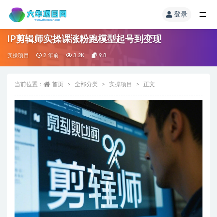
登录
IP剪辑师实操课涨粉跑模型起号到变现
实操项目
2 年前
3.2K
9.8
当前位置：
首页
全部分类
实操项目
正文