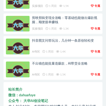
实操项目
1 周前
1.5K
专属
剪映剪辑变现全攻略：零基础也能做出爆款视
频，顺便接单赚钱
实操项目
1 周前
1.3K
专属
抖音图文问答玩法，几分钟一条原创轻松变
AI专区
1 周前
1.4K
专属
不出镜也能批量造爆款，AI带货全攻略
AI专区
1 周前
1.5K
专属
站长简介
微信：dahuafuye
公众号： 大华AI创业笔记