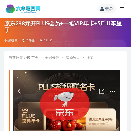
登录
京东298亓开PLUS会员+一堆VIP年卡+5斤JJ车厘
子
实操项目
2 年前
10.3K
当前位置：
首页
全部分类
实操项目
正文