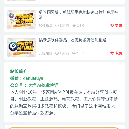
剪映国际版，剪辑新手也能快速出片的免费神
器
软件板块
1 周前
1.3K
专属
搞录屏软件选品，这思路很野但能跑通
实操项目
1 周前
1.5K
专属
站长简介
微信：dahuafuye
公众号： 大华AI创业笔记
本人创业10年，多家网站VIP付费会员，本站分享创业项
目、创业教程、主题源码、电商教程、工具软件等也不断
的从淘宝购买很多教程和模板。 专门做了这个网站用来
分享这些精品付款资源。