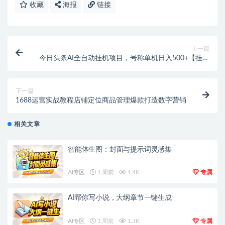
收藏
海报
链接
上一篇
今日头条AI全自动挂机项目，号称单机日入500+【挂机
助手+使用教程】
下一篇
1688运营实战教程店铺定位商品管理爆款打造数字营销
相关文章
智能体生图：封面与提示词灵感集
AI专区
1 周前
1.4K
专属
AI帮你写小说，大纲章节一键生成
AI专区
1 周前
1.3K
专属