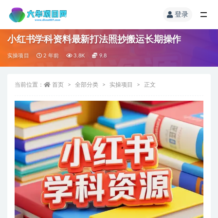
登录
小红书学科资料最新打法照抄搬运长期操作
实操项目
2 年前
3.8K
9.8
当前位置：
首页
全部分类
实操项目
正文