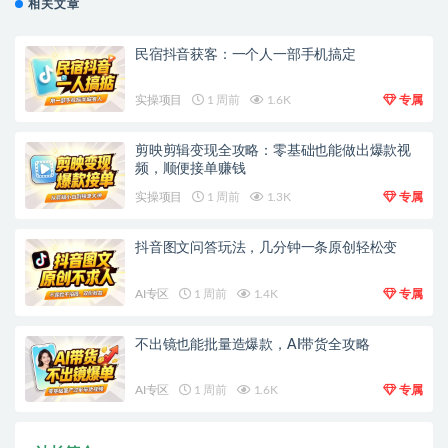
相关文章
民宿抖音获客：一个人一部手机搞定
实操项目
1 周前
1.6K
专属
剪映剪辑变现全攻略：零基础也能做出爆款视
频，顺便接单赚钱
实操项目
1 周前
1.3K
专属
抖音图文问答玩法，几分钟一条原创轻松变
AI专区
1 周前
1.4K
专属
不出镜也能批量造爆款，AI带货全攻略
AI专区
1 周前
1.6K
专属