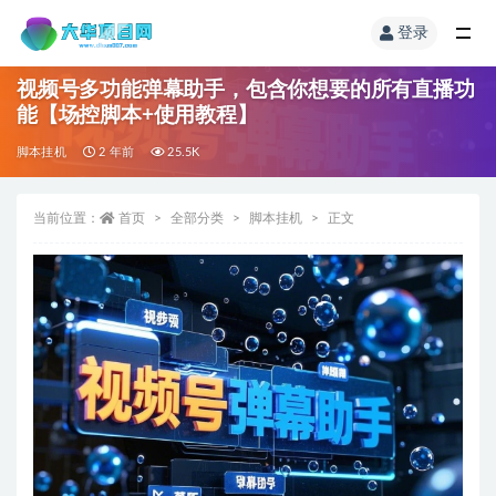
登录
视频号多功能弹幕助手，包含你想要的所有直播功
能【场控脚本+使用教程】
脚本挂机
2 年前
25.5K
当前位置：
首页
全部分类
脚本挂机
正文