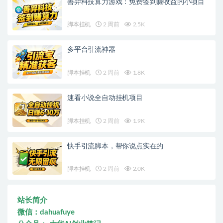
善羿科技算力游戏：免费签到赚收益的小项目
脚本挂机
2 周前
2.5K
多平台引流神器
脚本挂机
2 周前
1.8K
速看小说全自动挂机项目
脚本挂机
2 周前
1.9K
快手引流脚本，帮你说点实在的
脚本挂机
2 周前
2.0K
站长简介
微信：dahuafuye