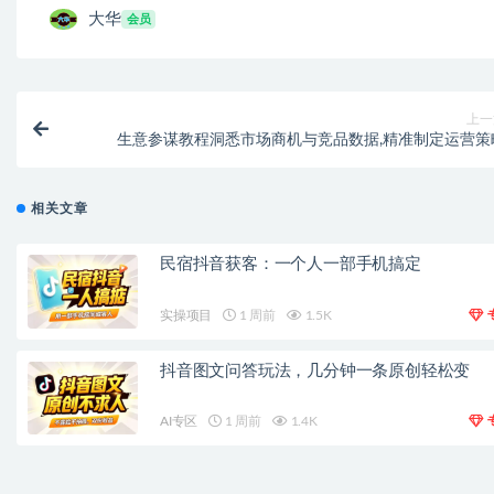
大华
会员
上一
生意参谋教程洞悉市场商机与竞品数据,精准制定运营策
相关文章
民宿抖音获客：一个人一部手机搞定
实操项目
1 周前
1.5K
抖音图文问答玩法，几分钟一条原创轻松变
AI专区
1 周前
1.4K