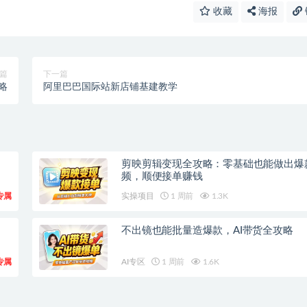
收藏
海报
篇
下一篇
略
阿里巴巴国际站新店铺基建教学
剪映剪辑变现全攻略：零基础也能做出爆
频，顺便接单赚钱
专属
实操项目
1 周前
1.3K
不出镜也能批量造爆款，AI带货全攻略
专属
AI专区
1 周前
1.6K