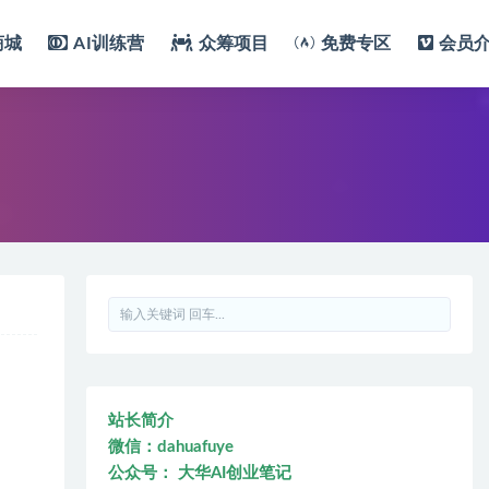
商城
AI训练营
众筹项目
免费专区
会员
站长简介
微信：dahuafuye
公众号： 大华AI创业笔记