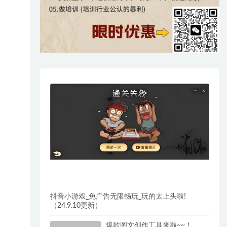
抖音小游戏_免广告无限畅玩_玩的太上头啦!
（24.9.10更新）
爆款图文创作工具来啦~~！