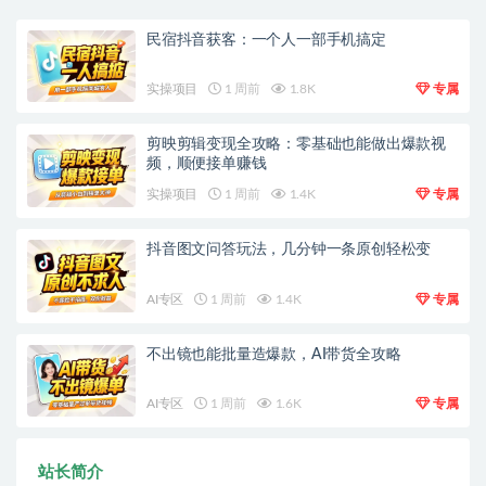
民宿抖音获客：一个人一部手机搞定
实操项目
1 周前
1.8K
专属
剪映剪辑变现全攻略：零基础也能做出爆款视
频，顺便接单赚钱
实操项目
1 周前
1.4K
专属
抖音图文问答玩法，几分钟一条原创轻松变
AI专区
1 周前
1.4K
专属
不出镜也能批量造爆款，AI带货全攻略
AI专区
1 周前
1.6K
专属
站长简介