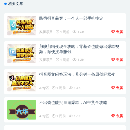
相关文章
民宿抖音获客：一个人一部手机搞定
实操项目
1 周前
1.6K
专属
剪映剪辑变现全攻略：零基础也能做出爆款视
频，顺便接单赚钱
实操项目
1 周前
1.3K
专属
抖音图文问答玩法，几分钟一条原创轻松变
AI专区
1 周前
1.4K
专属
不出镜也能批量造爆款，AI带货全攻略
AI专区
1 周前
1.6K
专属