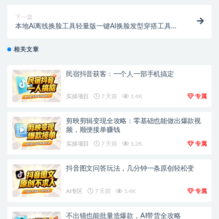
下一篇
本地Ai离线换脸工具轻量版一键AI换脸发型穿搭工具
【专属】
相关文章
民宿抖音获客：一个人一部手机搞定
实操项目
7 天前
1.4K
专属
剪映剪辑变现全攻略：零基础也能做出爆款视
频，顺便接单赚钱
实操项目
7 天前
1.2K
专属
抖音图文问答玩法，几分钟一条原创轻松变
AI专区
7 天前
1.4K
专属
不出镜也能批量造爆款，AI带货全攻略