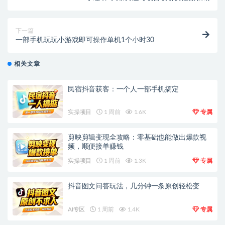
下一篇
一部手机玩玩小游戏即可操作单机1个小时30
相关文章
民宿抖音获客：一个人一部手机搞定
实操项目
1 周前
1.6K
专属
剪映剪辑变现全攻略：零基础也能做出爆款视
频，顺便接单赚钱
实操项目
1 周前
1.3K
专属
抖音图文问答玩法，几分钟一条原创轻松变
AI专区
1 周前
1.4K
专属