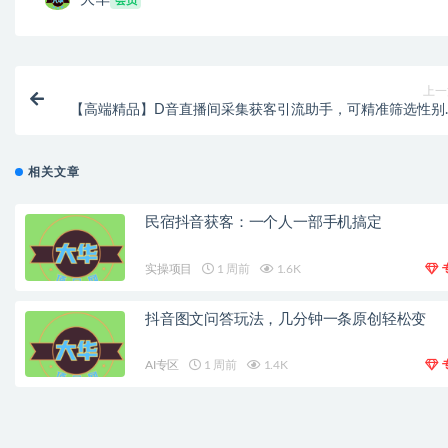
会员
上一
【高端精品】D音直播间采集获客引流助手，可精准筛选性别
区评论内容【永久脚本+使用教程
相关文章
民宿抖音获客：一个人一部手机搞定
实操项目
1 周前
1.6K
抖音图文问答玩法，几分钟一条原创轻松变
AI专区
1 周前
1.4K