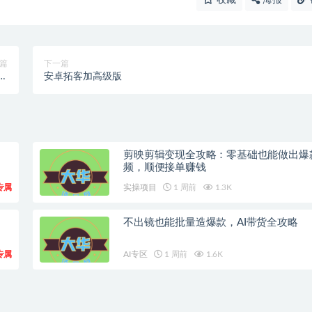
篇
下一篇
地
安卓拓客加高级版
】
剪映剪辑变现全攻略：零基础也能做出爆
频，顺便接单赚钱
专属
实操项目
1 周前
1.3K
不出镜也能批量造爆款，AI带货全攻略
专属
AI专区
1 周前
1.6K