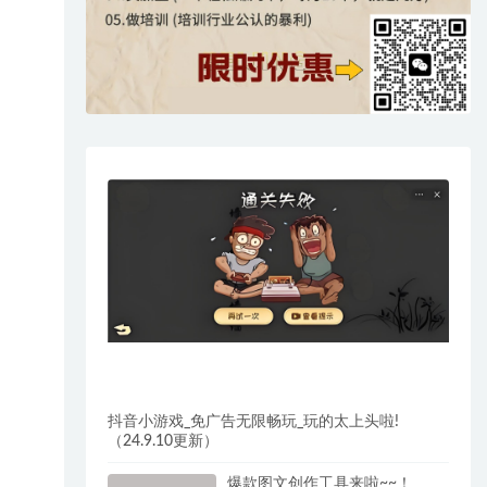
抖音小游戏_免广告无限畅玩_玩的太上头啦!
（24.9.10更新）
爆款图文创作工具来啦~~！