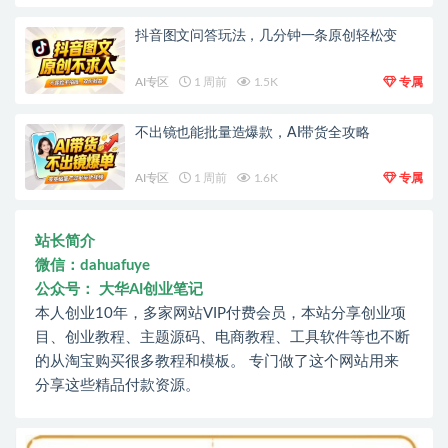
抖音图文问答玩法，几分钟一条原创轻松变
AI专区
1 周前
1.5K
专属
不出镜也能批量造爆款，AI带货全攻略
AI专区
1 周前
1.6K
专属
站长简介
微信：dahuafuye
公众号： 大华AI创业笔记
本人创业10年，多家网站VIP付费会员，本站分享创业项
目、创业教程、主题源码、电商教程、工具软件等也不断
的从淘宝购买很多教程和模板。 专门做了这个网站用来
分享这些精品付款资源。