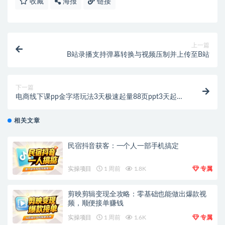
收藏
海报
链接
上一篇
B站录播支持弹幕转换与视频压制并上传至B站
下一篇
电商线下课pp金字塔玩法3天极速起量88页ppt3天起量!
【PDF文档教学】
相关文章
民宿抖音获客：一个人一部手机搞定
实操项目
1 周前
1.8K
专属
剪映剪辑变现全攻略：零基础也能做出爆款视
频，顺便接单赚钱
实操项目
1 周前
1.6K
专属