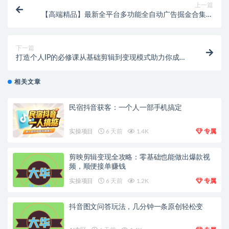
上一篇
【高端精品】最新全平台多功能全自动广告掘金合集挂
机项目，单机一天轻松50+【挂机脚本+详细教程】
下一篇
打造个人IP的必修课从基础剪辑到变现模式助力你成为
职业IP操盘手
相关文章
民宿抖音获客：一个人一部手机搞定
实操项目
6 天前
1.4K
专属
剪映剪辑变现全攻略：零基础也能做出爆款视
频，顺便接单赚钱
实操项目
6 天前
1.2K
专属
抖音图文问答玩法，几分钟一条原创轻松变