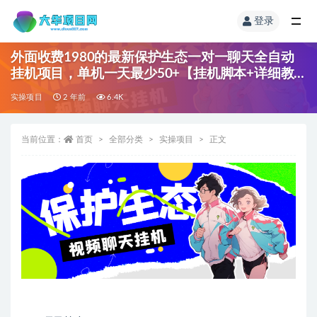
登录
外面收费1980的最新保护生态一对一聊天全自动
挂机项目，单机一天最少50+【挂机脚本+详细教
程】
实操项目
2 年前
6.4K
当前位置：
首页
全部分类
实操项目
正文