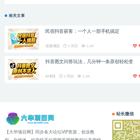
相关文章
民宿抖音获客：一个人一部手机搞定
实操项目
1 周前
1.6K
抖音图文问答玩法，几分钟一条原创轻松变
AI专区
1 周前
1.4K
站长微信
【大华项目网】同步各大论坛VIP资源，创业教