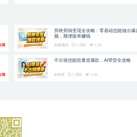
剪映剪辑变现全攻略：零基础也能做出爆
频，顺便接单赚钱
专属
实操项目
1 周前
1.3K
不出镜也能批量造爆款，AI带货全攻略
专属
AI专区
1 周前
1.6K