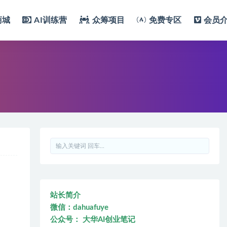
商城
AI训练营
众筹项目
免费专区
会员
站长简介
微信：dahuafuye
公众号： 大华AI创业笔记