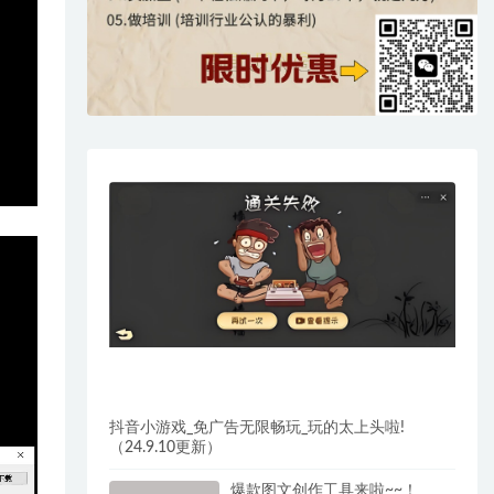
抖音小游戏_免广告无限畅玩_玩的太上头啦!
（24.9.10更新）
爆款图文创作工具来啦~~！