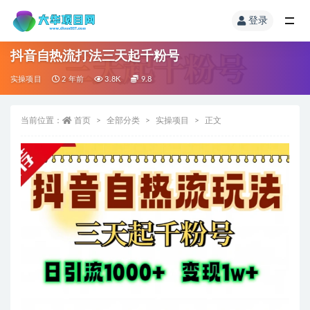
登录
抖音自热流打法三天起千粉号
实操项目
2 年前
3.8K
9.8
当前位置：
首页
全部分类
实操项目
正文