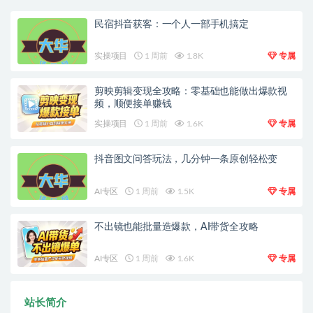
民宿抖音获客：一个人一部手机搞定
实操项目
1 周前
1.8K
专属
剪映剪辑变现全攻略：零基础也能做出爆款视
频，顺便接单赚钱
实操项目
1 周前
1.6K
专属
抖音图文问答玩法，几分钟一条原创轻松变
AI专区
1 周前
1.5K
专属
不出镜也能批量造爆款，AI带货全攻略
AI专区
1 周前
1.6K
专属
站长简介