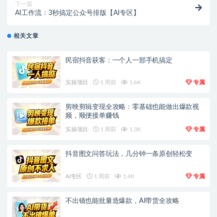
下一篇
AI工作流：3秒搞定公众号排版【AI专区】
相关文章
民宿抖音获客：一个人一部手机搞定
实操项目
1 周前
1.6K
专属
剪映剪辑变现全攻略：零基础也能做出爆款视
频，顺便接单赚钱
实操项目
1 周前
1.3K
专属
抖音图文问答玩法，几分钟一条原创轻松变
AI专区
1 周前
1.4K
专属
不出镜也能批量造爆款，AI带货全攻略