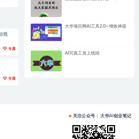
大华项目网AI工具2.0—增效神器
款视
专属
AI写真工具上线啦
专属
关注公众号： 大华AI创业笔记