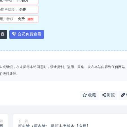
用户特权：
9.8积分
员用户特权：
免费
用户特权：
免费
推荐
内容
会员免费查看
人或组织，在未征得本站同意时，禁止复制、盗用、采集、发布本站内容到任何网站
们进行处理。
收藏
海报
篇
下一篇
图
新火赞（原点赞） 最新去壳版本【专属】