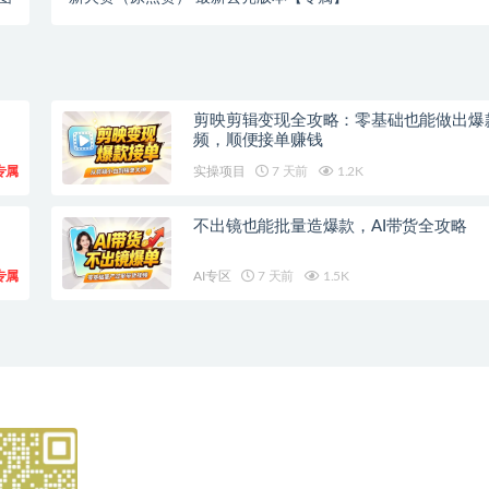
剪映剪辑变现全攻略：零基础也能做出爆
频，顺便接单赚钱
专属
实操项目
7 天前
1.2K
不出镜也能批量造爆款，AI带货全攻略
专属
AI专区
7 天前
1.5K