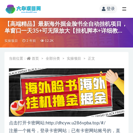
登录
【高端精品】最新海外掘金脸书全自动挂机项目，
单窗口一天35+可无限放大【挂机脚本+详细教
程】
实操项目
2 年前
12.2K
当前位置：
首页
全部分类
实操项目
正文
点击打开卡密网站:
http://dhcyw.u286vpba.top/#/
注册一个账号，登录卡密网站；已有卡密网站账号的，直