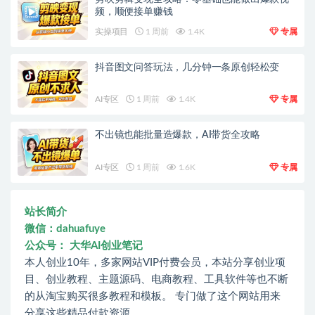
频，顺便接单赚钱
实操项目
1 周前
1.4K
专属
抖音图文问答玩法，几分钟一条原创轻松变
AI专区
1 周前
1.4K
专属
不出镜也能批量造爆款，AI带货全攻略
AI专区
1 周前
1.6K
专属
站长简介
微信：dahuafuye
公众号： 大华AI创业笔记
本人创业10年，多家网站VIP付费会员，本站分享创业项
目、创业教程、主题源码、电商教程、工具软件等也不断
的从淘宝购买很多教程和模板。 专门做了这个网站用来
分享这些精品付款资源。