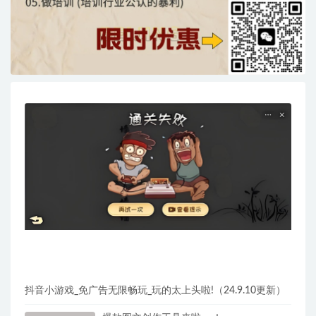
抖音小游戏_免广告无限畅玩_玩的太上头啦!（24.9.10更新）