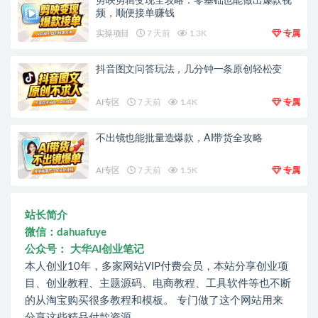
剪映剪辑变现全攻略：零基础也能做出爆款视
频，顺便接单赚钱
实操项目
7 天前
1.3K
专属
抖音图文问答玩法，几分钟一条原创轻松变
AI专区
7 天前
1.4K
专属
不出镜也能批量造爆款，AI带货全攻略
AI专区
7 天前
1.5K
专属
站长简介
微信：dahuafuye
公众号： 大华AI创业笔记
本人创业10年，多家网站VIP付费会员，本站分享创业项
目、创业教程、主题源码、电商教程、工具软件等也不断
的从淘宝购买很多教程和模板。 专门做了这个网站用来
分享这些精品付款资源。