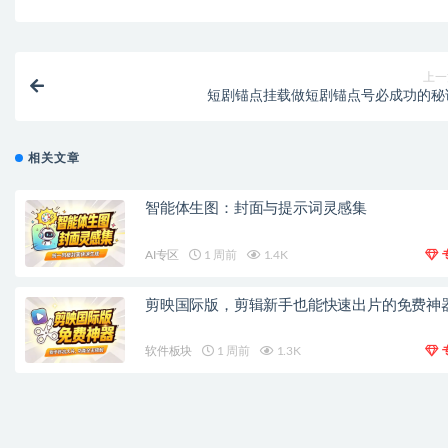
上一
短剧锚点挂载做短剧锚点号必成功的秘
相关文章
智能体生图：封面与提示词灵感集
AI专区
1 周前
1.4K
剪映国际版，剪辑新手也能快速出片的免费神
软件板块
1 周前
1.3K