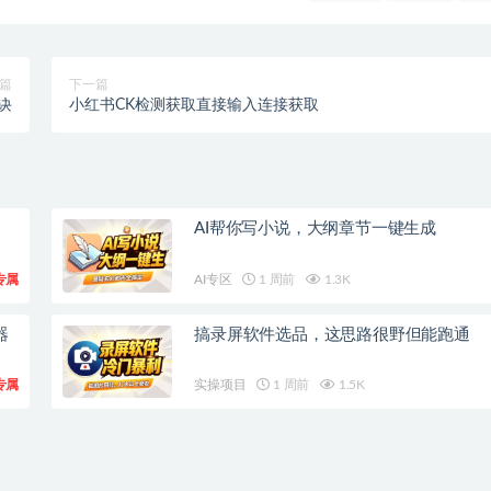
篇
下一篇
诀
小红书CK检测获取直接输入连接获取
AI帮你写小说，大纲章节一键生成
专属
AI专区
1 周前
1.3K
器
搞录屏软件选品，这思路很野但能跑通
专属
实操项目
1 周前
1.5K