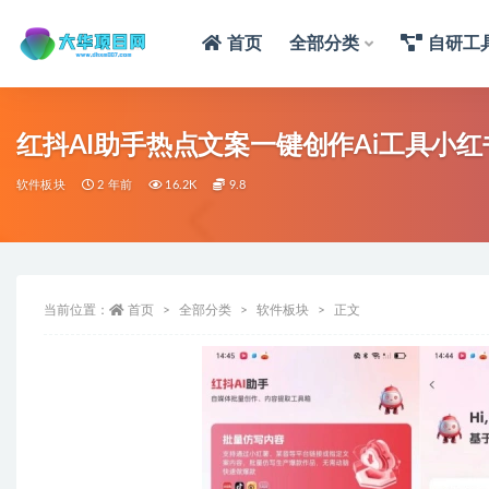
首页
全部分类
自研工
红抖AI助手热点文案一键创作Ai工具小
软件板块
2 年前
16.2K
9.8
当前位置：
首页
全部分类
软件板块
正文