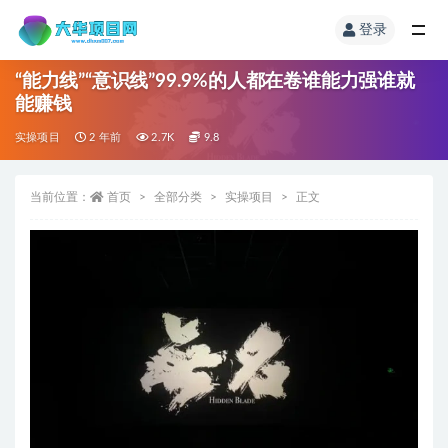
登录
“能力线”“意识线”99.9%的人都在卷谁能力强谁就
能赚钱
实操项目
2 年前
2.7K
9.8
当前位置：
首页
全部分类
实操项目
正文