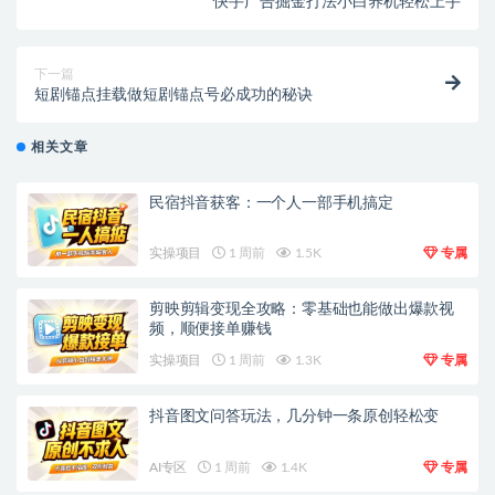
快手广告掘金打法小白养机轻松上手
下一篇
短剧锚点挂载做短剧锚点号必成功的秘诀
相关文章
民宿抖音获客：一个人一部手机搞定
实操项目
1 周前
1.5K
专属
剪映剪辑变现全攻略：零基础也能做出爆款视
频，顺便接单赚钱
实操项目
1 周前
1.3K
专属
抖音图文问答玩法，几分钟一条原创轻松变
AI专区
1 周前
1.4K
专属