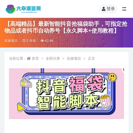
登录
【高端精品】最新智能抖音抢福袋助手，可指定抢
物品或者抖币自动养号【永久脚本+使用教程】
实操项目
2 年前
42.4K
当前位置：
首页
全部分类
实操项目
正文