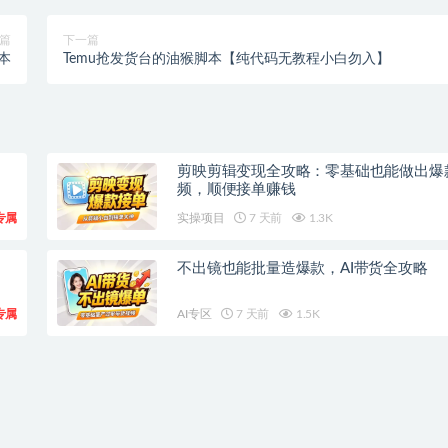
篇
下一篇
本
Temu抢发货台的油猴脚本【纯代码无教程小白勿入】
剪映剪辑变现全攻略：零基础也能做出爆
频，顺便接单赚钱
专属
实操项目
7 天前
1.3K
不出镜也能批量造爆款，AI带货全攻略
专属
AI专区
7 天前
1.5K