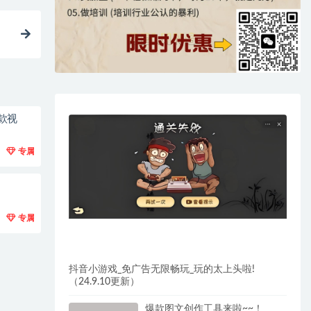
款视
专属
专属
抖音小游戏_免广告无限畅玩_玩的太上头啦!
（24.9.10更新）
爆款图文创作工具来啦~~！