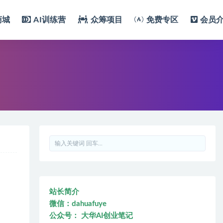
商城
AI训练营
众筹项目
免费专区
会员
站长简介
微信：dahuafuye
公众号： 大华AI创业笔记