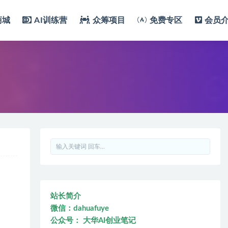
商城
AI训练营
众筹项目
免费专区
会员
站长简介
微信：dahuafuye
公众号： 大华AI创业笔记