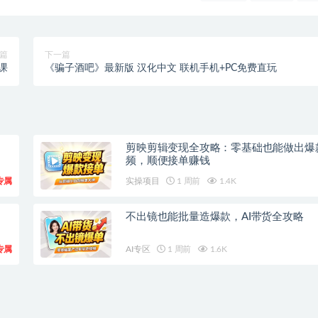
篇
下一篇
课
《骗子酒吧》最新版 汉化中文 联机手机+PC免费直玩
剪映剪辑变现全攻略：零基础也能做出爆
频，顺便接单赚钱
专属
实操项目
1 周前
1.4K
不出镜也能批量造爆款，AI带货全攻略
专属
AI专区
1 周前
1.6K