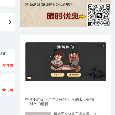
款视
专属
专属
抖音小游戏_免广告无限畅玩_玩的太上头啦!
（24.9.10更新）
爆款图文创作工具来啦~~！