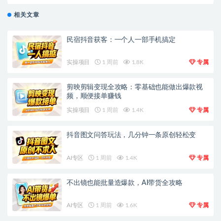
小白勿入】
相关文章
民宿抖音获客：一个人一部手机搞定
实操项目
1 周前
1.8K
专属
剪映剪辑变现全攻略：零基础也能做出爆款视
频，顺便接单赚钱
实操项目
1 周前
1.4K
专属
抖音图文问答玩法，几分钟一条原创轻松变
AI专区
1 周前
1.4K
专属
不出镜也能批量造爆款，AI带货全攻略
AI专区
1 周前
1.6K
专属