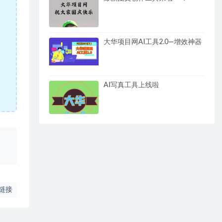
大华项目网AI工具2.0—增效神器
AI写真工具上线啦
、
链接