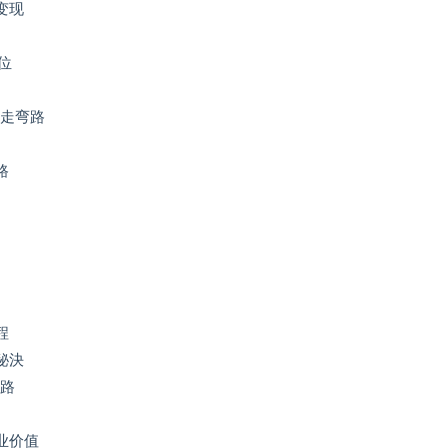
变现
位
少走弯路
路
程
秘決
弯路
业价值