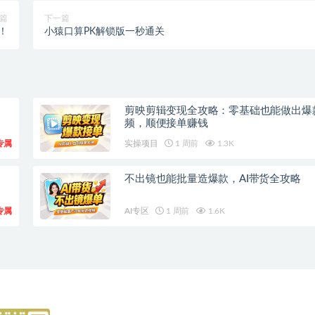
篇
下一篇
！
小猿口算PK解锁版一秒通关
剪映剪辑变现全攻略：零基础也能做出爆
频，顺便接单赚钱
专属
实操项目
1 周前
1.3K
不出镜也能批量造爆款，AI带货全攻略
专属
AI专区
1 周前
1.6K