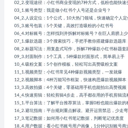
02_2.变现途径：小红书商业变现的7种方式，低粉也能快速
03_1.账号类型：我是做小红书个人号还是企业号？
04_2.人设定位：1个公式，10大热门领域，快速确定个人定
05_3.账号包装：5个关键，高效打造吸粉的小红书号
06_4.对标账号：怎样找到并拆解对标账号？在巨人肩膀上
07_1.爆款选题：3个搜索技巧，手把手教你搭建爆款选题库
08_2.标题写法：用复盘式写作，拆解7种爆款小红书标题套
09_3.封面制作：1个工具，5种爆款封面形式，简单易上手
10_4.吸粉文案：5个创作模板，轻松写出高赞吸粉文案
11_1.视频类型：小红书常见4种爆款视频类型，一发就爆
12_2.视频脚本：4种万能写作框架，快速构思爆款视频脚本
13_3.高效拍摄：4个关键，零基础用手机也能拍出高赞视频
14_4.快速剪辑：轻松剪辑4步走，高手都在用的手机剪辑流
15_1.平台算法：了解平台推荐算法，掌握0粉也能出爆款的
16_2.避坑指南：平台规则重点解读。避开运营禁忌，少走
17_3.笔记数据：如何用小红书笔记数据，判断笔记优质度
18_4.用户数据：看小红书账号用户画像，1分钟识别账号商