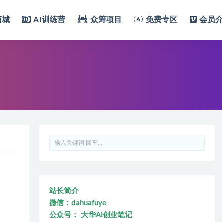
商城
AI训练营
众筹项目
免费专区
会员
站长简介
微信：dahuafuye
公众号： 大华AI创业笔记