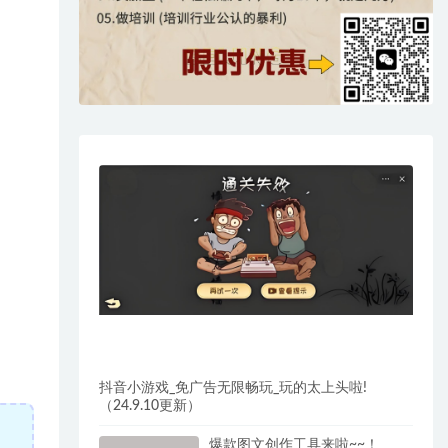
抖音小游戏_免广告无限畅玩_玩的太上头啦!
（24.9.10更新）
爆款图文创作工具来啦~~！