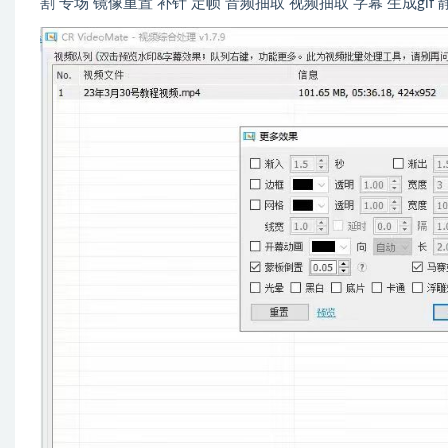
割 专场 镜像重置 补针 定帧 音频抽取 视频抽取 字幕 生成gi