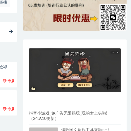
链接
款视
专属
专属
抖音小游戏_免广告无限畅玩_玩的太上头啦!
（24.9.10更新）
爆款图文创作工具来啦~~！