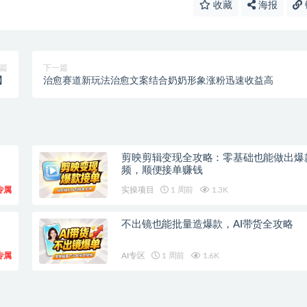
收藏
海报
篇
下一篇
源】
治愈赛道新玩法治愈文案结合奶奶形象涨粉迅速收益高
剪映剪辑变现全攻略：零基础也能做出爆
频，顺便接单赚钱
专属
实操项目
1 周前
1.3K
不出镜也能批量造爆款，AI带货全攻略
专属
AI专区
1 周前
1.6K