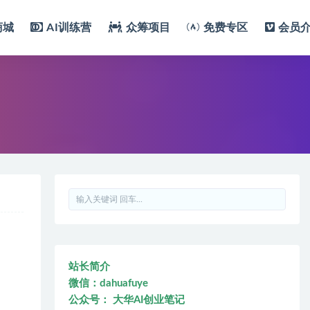
商城
AI训练营
众筹项目
免费专区
会员
站长简介
微信：dahuafuye
公众号： 大华AI创业笔记