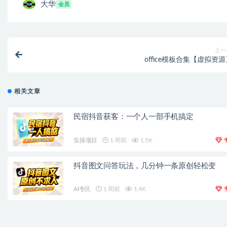
大华
会员
上一
office模板合集【虚拟资
相关文章
民宿抖音获客：一个人一部手机搞定
实操项目
1 周前
1.5K
抖音图文问答玩法，几分钟一条原创轻松变
AI专区
1 周前
1.4K