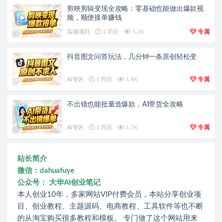
剪映剪辑变现全攻略：零基础也能做出爆款视
频，顺便接单赚钱
实操项目
1 周前
1.3K
专属
抖音图文问答玩法，几分钟一条原创轻松变
AI专区
1 周前
1.4K
专属
不出镜也能批量造爆款，AI带货全攻略
AI专区
1 周前
1.5K
专属
站长简介
微信：dahuafuye
公众号： 大华AI创业笔记
本人创业10年，多家网站VIP付费会员，本站分享创业项
目、创业教程、主题源码、电商教程、工具软件等也不断
的从淘宝购买很多教程和模板。 专门做了这个网站用来