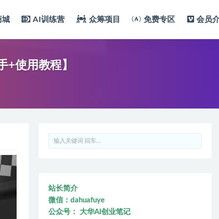
商城
AI训练营
众筹项目
免费专区
会员
手+使用教程】
站长简介
微信：dahuafuye
公众号： 大华AI创业笔记