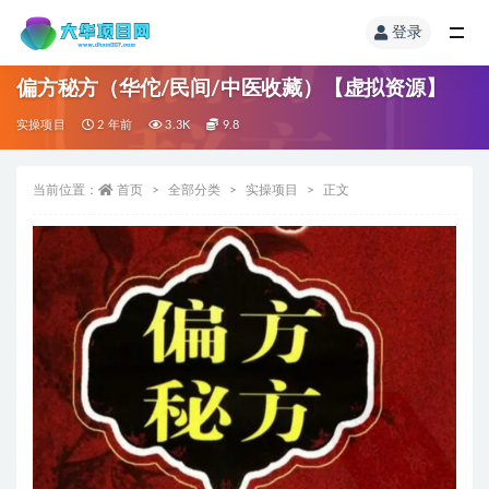
登录
偏方秘方（华佗/民间/中医收藏）【虚拟资源】
实操项目
2 年前
3.3K
9.8
当前位置：
首页
全部分类
实操项目
正文