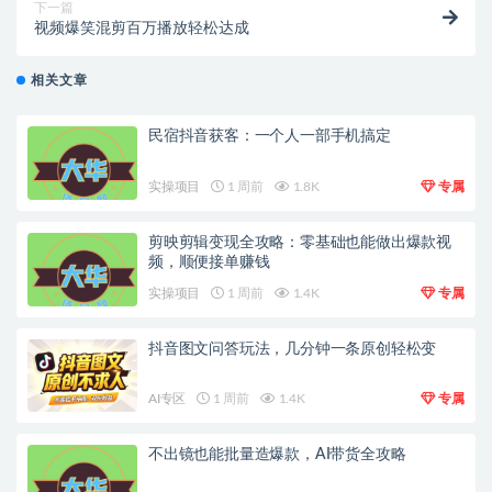
下一篇
视频爆笑混剪百万播放轻松达成
相关文章
民宿抖音获客：一个人一部手机搞定
实操项目
1 周前
1.8K
专属
剪映剪辑变现全攻略：零基础也能做出爆款视
频，顺便接单赚钱
实操项目
1 周前
1.4K
专属
抖音图文问答玩法，几分钟一条原创轻松变
AI专区
1 周前
1.4K
专属
不出镜也能批量造爆款，AI带货全攻略