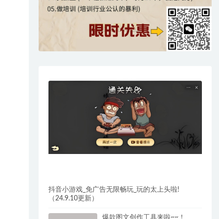
抖音小游戏_免广告无限畅玩_玩的太上头啦!
（24.9.10更新）
爆款图文创作工具来啦~~！