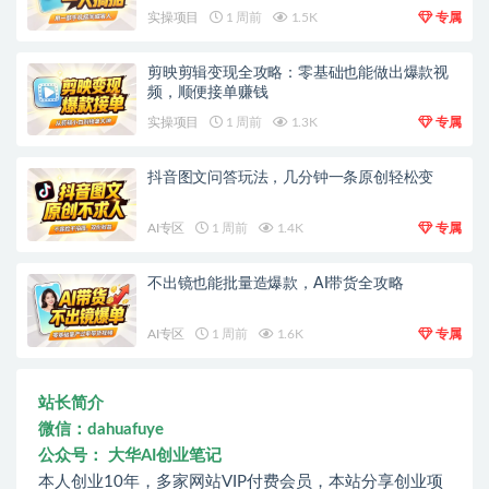
实操项目
1 周前
1.5K
专属
剪映剪辑变现全攻略：零基础也能做出爆款视
频，顺便接单赚钱
实操项目
1 周前
1.3K
专属
抖音图文问答玩法，几分钟一条原创轻松变
AI专区
1 周前
1.4K
专属
不出镜也能批量造爆款，AI带货全攻略
AI专区
1 周前
1.6K
专属
站长简介
微信：dahuafuye
公众号： 大华AI创业笔记
本人创业10年，多家网站VIP付费会员，本站分享创业项