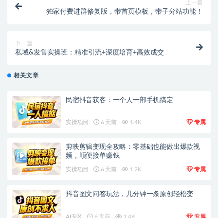
上一篇
独家付费进群修复版，带首页模板，带子分站功能！
下一篇
私域&发售实操班：精准引流+深度培育+高效成交
相关文章
民宿抖音获客：一个人一部手机搞定
实操项目
6 天前
1.4K
专属
剪映剪辑变现全攻略：零基础也能做出爆款视
频，顺便接单赚钱
实操项目
6 天前
1.2K
专属
抖音图文问答玩法，几分钟一条原创轻松变
AI专区
6 天前
1.4K
专属