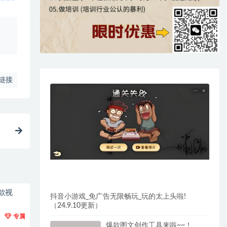
、
链接
款视
抖音小游戏_免广告无限畅玩_玩的太上头啦!
（24.9.10更新）
专属
爆款图文创作工具来啦~~！