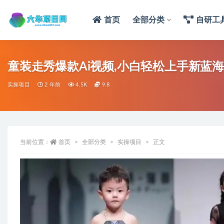
首页
全部分类
自研工
童装走秀爆款Ai视频,小白轻松上手新蓝
实操项目
2 年前
4.5K
9.8
当前位置：
首页
全部分类
实操项目
正文