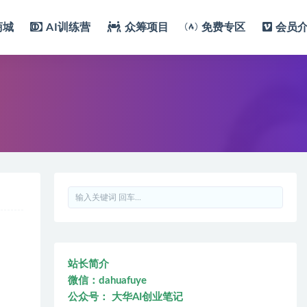
商城
AI训练营
众筹项目
免费专区
会员
站长简介
微信：dahuafuye
公众号： 大华AI创业笔记