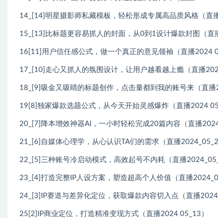
14_[14]明星摄影师私藏模板，轻松形成专属高品质风格（直播20
15_[13]比标题更容易抓人的封面，从0到1设计爆款封图（直播2
16[11]用户信任感公式，做一个真正的意见领袖（直播2024 06
17_[10]走心又抓人的氛围设计，让用户越看越上瘾（直播2024
18_[9]吸金又吸睛的标题创作，点击量都到我的账号来（直播202
19[8]独家爆款选题公式，从今天开始灵感爆炸（直播2024 05
20_[7]降本增效神器AI，一小时轻松完成20篇内容（直播2024_
21_[6]自媒体心理学，从心认识TA们的需求（直播2024_05_
22_[5]三种账号冷启动模式，高效起号不内耗（直播2024_05
23_[4]打造完整IP人设方案，塑造超高个人价值（直播2024_0
24_[3]IP赛道与差异化定位，获取爆款内容切入点（直播2024_
25[2]IP商业定位，打造精准变现方式（直播2024 05_13）