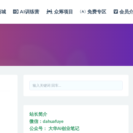
商城
AI训练营
众筹项目
免费专区
会员
站长简介
微信：dahuafuye
公众号： 大华AI创业笔记