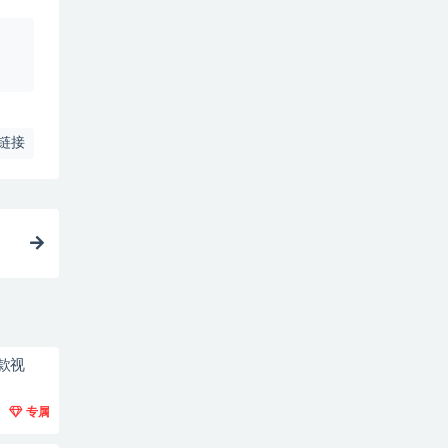
、
链接
款视
专属