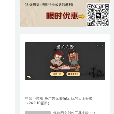
抖音小游戏_免广告无限畅玩_玩的太上头啦!
（24.9.10更新）
爆款图文创作工具来啦~~！