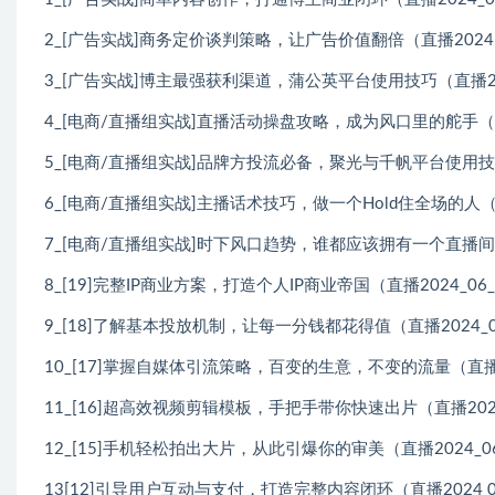
2_[广告实战]商务定价谈判策略，让广告价值翻倍（直播2024 0
3_[广告实战]博主最强获利渠道，蒲公英平台使用技巧（直播202
4_[电商/直播组实战]直播活动操盘攻略，成为风口里的舵手（直播
5_[电商/直播组实战]品牌方投流必备，聚光与千帆平台使用技巧（
6_[电商/直播组实战]主播话术技巧，做一个Hold住全场的人（直
7_[电商/直播组实战]时下风口趋势，谁都应该拥有一个直播间（直
8_[19]完整IP商业方案，打造个人IP商业帝国（直播2024_06_
9_[18]了解基本投放机制，让每一分钱都花得值（直播2024_0
10_[17]掌握自媒体引流策略，百变的生意，不变的流量（直播20
11_[16]超高效视频剪辑模板，手把手带你快速出片（直播2024
12_[15]手机轻松拍出大片，从此引爆你的审美（直播2024_06
13[12]引导用户互动与支付，打造完整内容闭环（直播2024 06