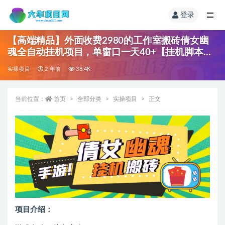
登录
【高端精品】外面收费2980的工作室搬砖倩女幽
魂全自动挂机项目，单窗口一天40+【挂机脚本
+使用教程】
实操项目
2 年前
38.4K
当前位置：
首页
全部分类
实操项目
正文
项目介绍：