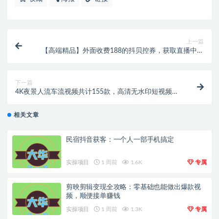
上一篇
【高端精品】外面收费188的抖贝控券，获取直播中控
台商品的实际售价，计算到手净利润等【脚本+教程】
下一篇
4K夜景人流车流视频共计155款，高清无水印短视频素
材【虚拟资源】
相关文章
民宿抖音获客：一个人一部手机搞定
实操项目
1 周前
1.6K
专属
剪映剪辑变现全攻略：零基础也能做出爆款视
频，顺便接单赚钱
实操项目
1 周前
1.3K
专属