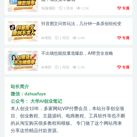
实操项目
1 周前
1.3K
专属
抖音图文问答玩法，几分钟一条原创轻松变
AI专区
1 周前
1.4K
专属
不出镜也能批量造爆款，AI带货全攻略
AI专区
1 周前
1.5K
专属
站长简介
微信：dahuafuye
公众号： 大华AI创业笔记
本人创业10年，多家网站VIP付费会员，本站分享创业项
目、创业教程、主题源码、电商教程、工具软件等也不断
的从淘宝购买很多教程和模板。 专门做了这个网站用来
分享这些精品付款资源。