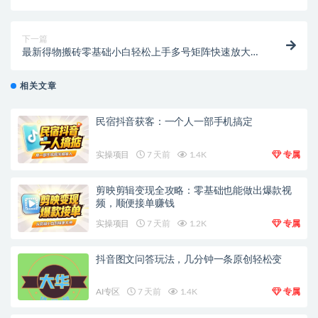
频，免费纯洁，免安装使用
下一篇
最新得物搬砖零基础小白轻松上手多号矩阵快速放大变
现
相关文章
民宿抖音获客：一个人一部手机搞定
实操项目
7 天前
1.4K
专属
剪映剪辑变现全攻略：零基础也能做出爆款视
频，顺便接单赚钱
实操项目
7 天前
1.2K
专属
抖音图文问答玩法，几分钟一条原创轻松变
AI专区
7 天前
1.4K
专属