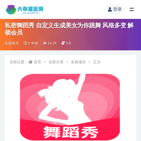
登录
私密舞蹈秀 自定义生成美女为你跳舞 风格多变 解
锁会员
实操项目
2 年前
16.1K
9.8
当前位置：
首页
全部分类
实操项目
正文