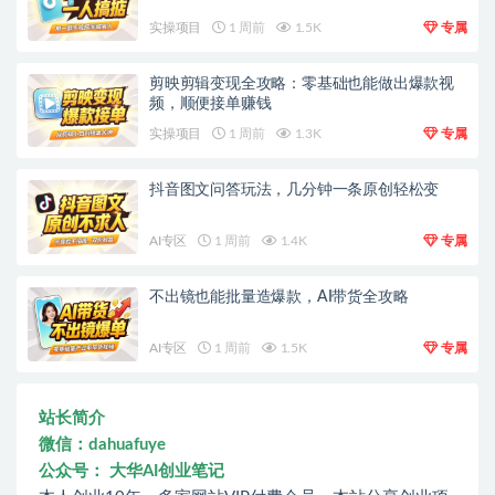
实操项目
1 周前
1.5K
专属
剪映剪辑变现全攻略：零基础也能做出爆款视
频，顺便接单赚钱
实操项目
1 周前
1.3K
专属
抖音图文问答玩法，几分钟一条原创轻松变
AI专区
1 周前
1.4K
专属
不出镜也能批量造爆款，AI带货全攻略
AI专区
1 周前
1.5K
专属
站长简介
微信：dahuafuye
公众号： 大华AI创业笔记