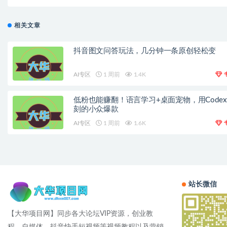
短，副业全职都能
相关文章
抖音图文问答玩法，几分钟一条原创轻松变
AI专区
1 周前
1.4K
低粉也能赚翻！语言学习+桌面宠物，用Code
刻的小众爆款
AI专区
1 周前
1.6K
站长微信
【大华项目网】同步各大论坛VIP资源，创业教