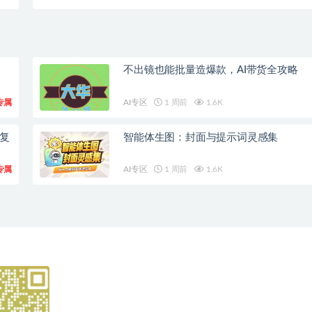
做
体免费神器！
不出镜也能批量造爆款，AI带货全攻略
专属
AI专区
1 周前
1.6K
x复
智能体生图：封面与提示词灵感集
专属
AI专区
1 周前
1.6K