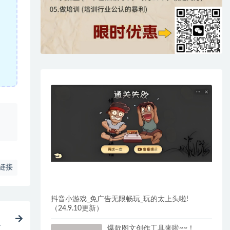
、
链接
抖音小游戏_免广告无限畅玩_玩的太上头啦!
（24.9.10更新）
媒
爆款图文创作工具来啦~~！