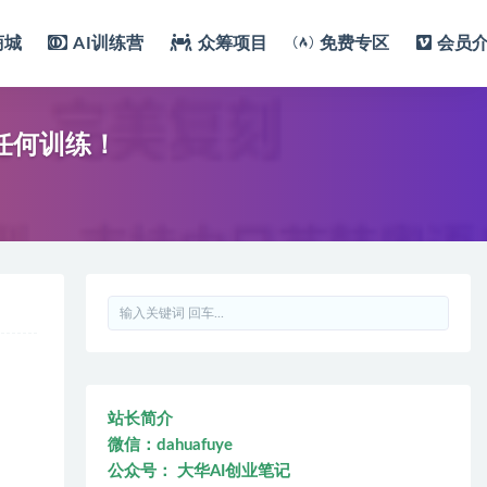
商城
AI训练营
众筹项目
免费专区
会员
任何训练！
站长简介
微信：dahuafuye
公众号： 大华AI创业笔记