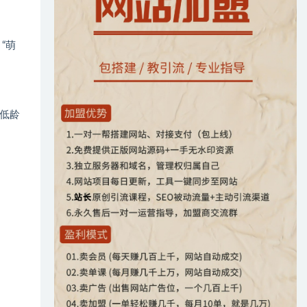
“萌
低龄