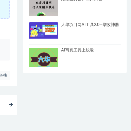
大华项目网AI工具2.0—增效神器
、
AI写真工具上线啦
链接