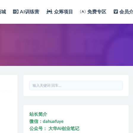
商城
AI训练营
众筹项目
免费专区
会员
站长简介
微信：dahuafuye
公众号： 大华AI创业笔记