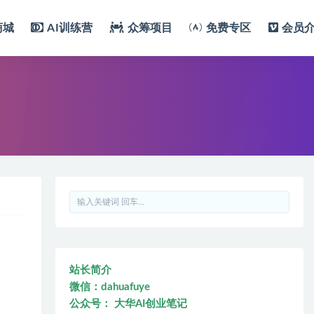
商城
AI训练营
众筹项目
免费专区
会员
站长简介
微信：dahuafuye
公众号： 大华AI创业笔记