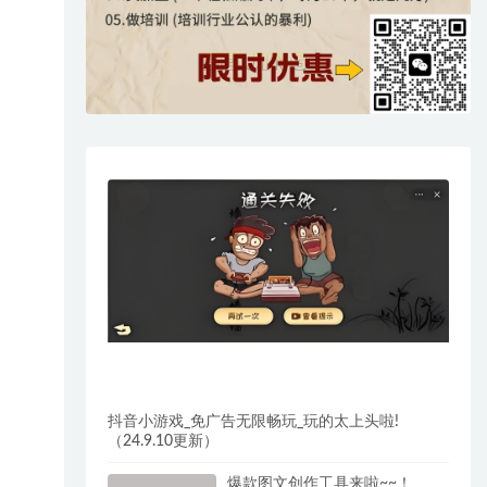
抖音小游戏_免广告无限畅玩_玩的太上头啦!
（24.9.10更新）
爆款图文创作工具来啦~~！