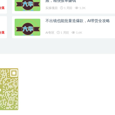
频，顺便接单赚钱
专属
实操项目
1 周前
1.3K
不出镜也能批量造爆款，AI带货全攻略
专属
AI专区
1 周前
1.6K