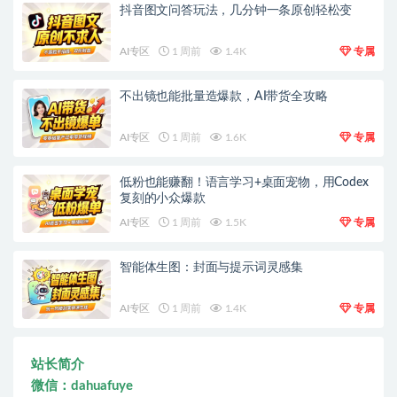
抖音图文问答玩法，几分钟一条原创轻松变
AI专区
1 周前
1.4K
专属
不出镜也能批量造爆款，AI带货全攻略
AI专区
1 周前
1.6K
专属
低粉也能赚翻！语言学习+桌面宠物，用Codex
复刻的小众爆款
AI专区
1 周前
1.5K
专属
智能体生图：封面与提示词灵感集
AI专区
1 周前
1.4K
专属
站长简介
微信：dahuafuye