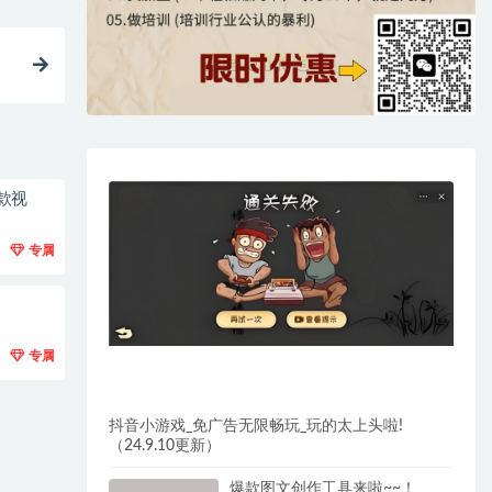
款视
专属
专属
抖音小游戏_免广告无限畅玩_玩的太上头啦!
（24.9.10更新）
爆款图文创作工具来啦~~！