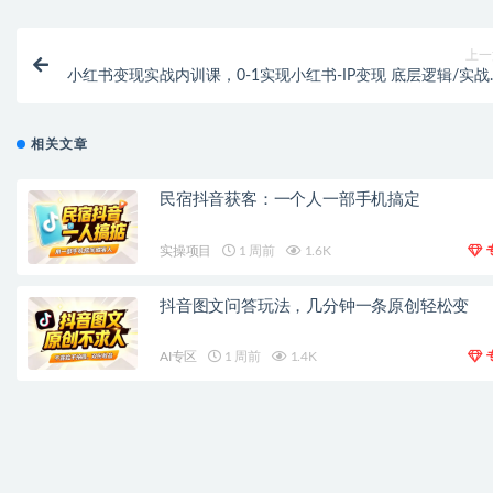
上一
小红书变现实战内训课，0-1实现小红书-IP变现 底层逻辑/实战
法/训练结
相关文章
民宿抖音获客：一个人一部手机搞定
实操项目
1 周前
1.6K
抖音图文问答玩法，几分钟一条原创轻松变
AI专区
1 周前
1.4K