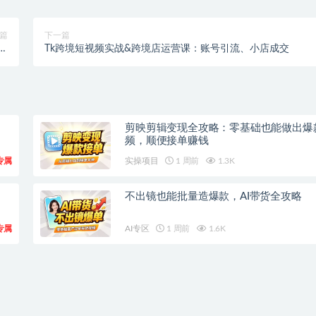
篇
下一篇
方
Tk跨境短视频实战&跨境店运营课：账号引流、小店成交
合
剪映剪辑变现全攻略：零基础也能做出爆
频，顺便接单赚钱
专属
实操项目
1 周前
1.3K
不出镜也能批量造爆款，AI带货全攻略
专属
AI专区
1 周前
1.6K