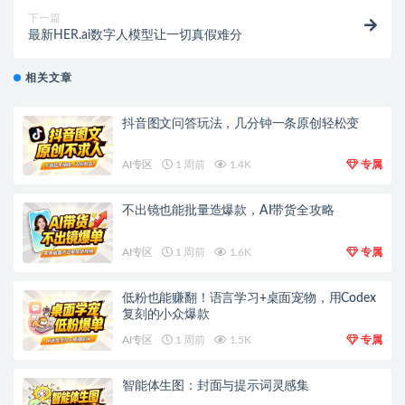
下一篇
最新HER.ai数字人模型让一切真假难分
相关文章
抖音图文问答玩法，几分钟一条原创轻松变
AI专区
1 周前
1.4K
专属
不出镜也能批量造爆款，AI带货全攻略
AI专区
1 周前
1.6K
专属
低粉也能赚翻！语言学习+桌面宠物，用Codex
复刻的小众爆款
AI专区
1 周前
1.5K
专属
智能体生图：封面与提示词灵感集